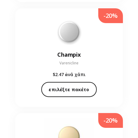
-20%
Champix
Varenicline
$2.47
ἀνά χάπι
επιλέξτε πακέτο
-20%