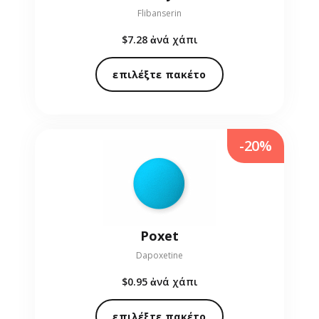
Flibanserin
$7.28
ἀνά χάπι
επιλέξτε πακέτο
-20%
Poxet
Dapoxetine
$0.95
ἀνά χάπι
επιλέξτε πακέτο