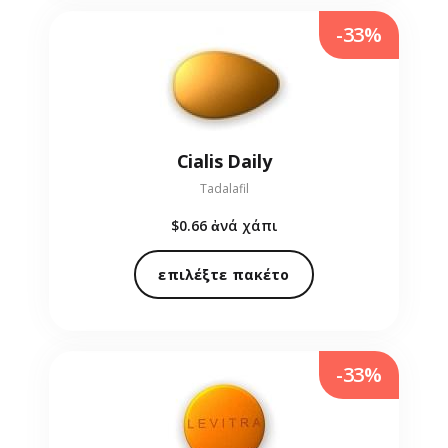
-33%
Cialis Daily
Tadalafil
$0.66
ἀνά χάπι
επιλέξτε πακέτο
-33%