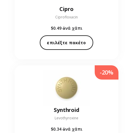
Cipro
Ciprofloxacin
$0.49
ἀνά χάπι
επιλέξτε πακέτο
-20%
Synthroid
Levothyroxine
$0.34
ἀνά χάπι