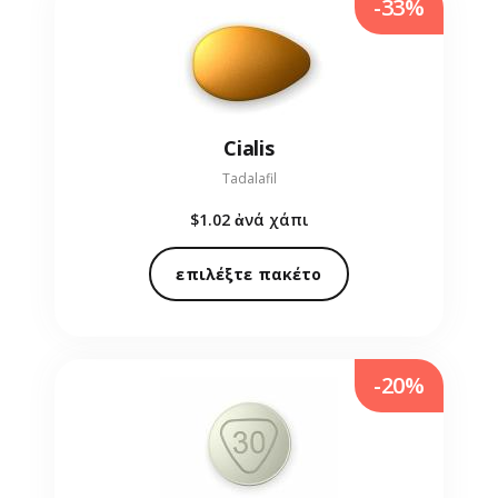
-33%
Cialis
Tadalafil
$1.02
ἀνά χάπι
επιλέξτε πακέτο
-20%