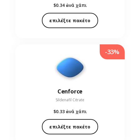
$0.34
ἀνά χάπι
επιλέξτε πακέτο
-33%
Cenforce
Sildenafil Citrate
$0.33
ἀνά χάπι
επιλέξτε πακέτο