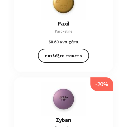
Paxil
Paroxetine
$0.60
ἀνά χάπι
επιλέξτε πακέτο
-20%
Zyban