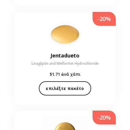
-20%
Jentadueto
Linagliptin and Metformin Hydrochloride
$1.71
ἀνά χάπι
επιλέξτε πακέτο
-20%