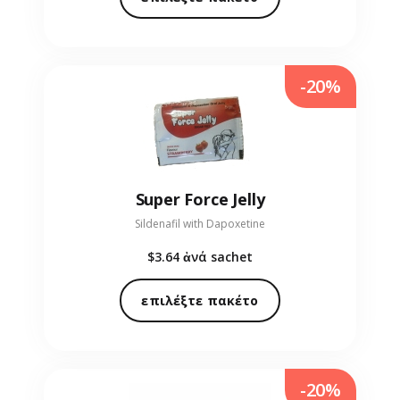
-20%
Super Force Jelly
Sildenafil with Dapoxetine
$3.64
ἀνά sachet
επιλέξτε πακέτο
-20%