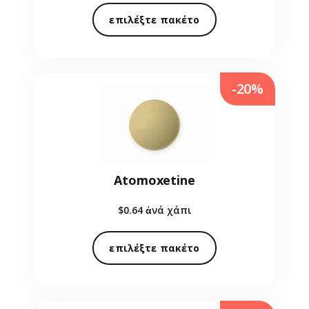
επιλέξτε πακέτο
-20%
Atomoxetine
$0.64
ἀνά χάπι
επιλέξτε πακέτο