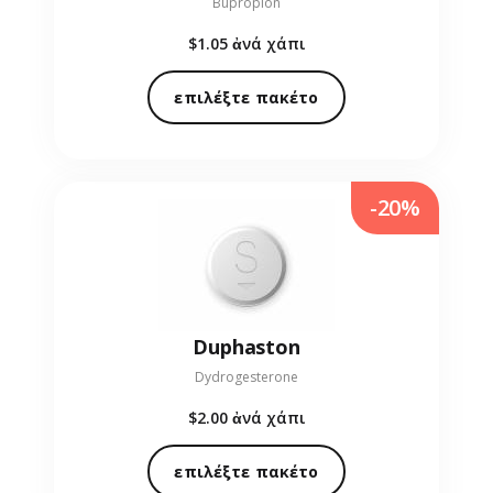
Bupropion
$1.05
ἀνά χάπι
επιλέξτε πακέτο
-20%
Duphaston
Dydrogesterone
$2.00
ἀνά χάπι
επιλέξτε πακέτο