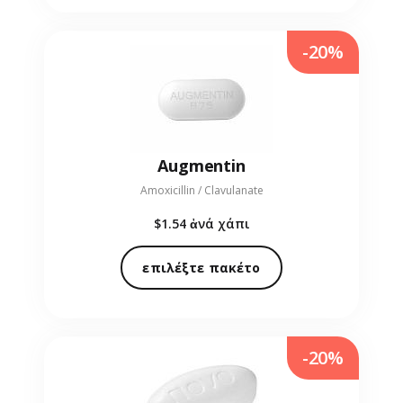
-20%
Augmentin
Amoxicillin / Clavulanate
$1.54
ἀνά χάπι
επιλέξτε πακέτο
-20%