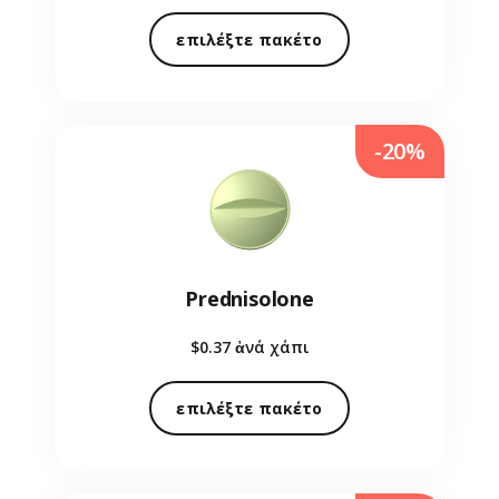
επιλέξτε πακέτο
-20%
Prednisolone
$0.37
ἀνά χάπι
επιλέξτε πακέτο