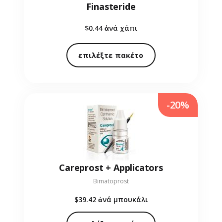
Finasteride
$0.44
ἀνά χάπι
επιλέξτε πακέτο
-20%
Careprost + Applicators
Bimatoprost
$39.42
ἀνά μπουκάλι