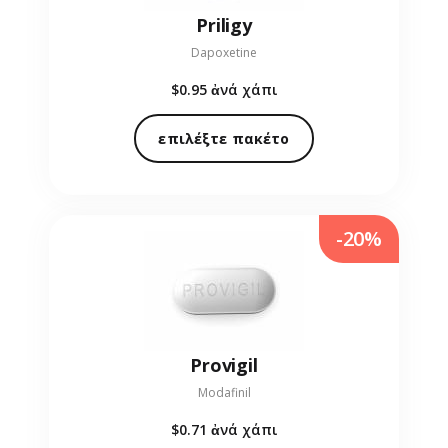
Priligy
Dapoxetine
$0.95
ἀνά χάπι
επιλέξτε πακέτο
-20%
Provigil
Modafinil
$0.71
ἀνά χάπι