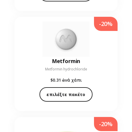
-20%
Metformin
Metformin hydrochloride
$0.31
ἀνά χάπι
επιλέξτε πακέτο
-20%