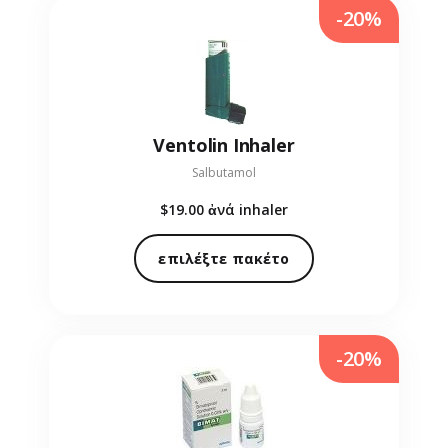
-20%
Ventolin Inhaler
Salbutamol
$19.00
ἀνά inhaler
επιλέξτε πακέτο
-20%