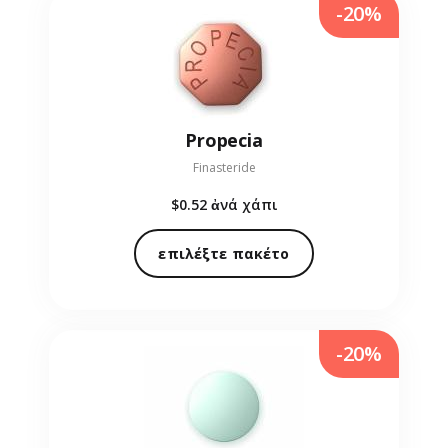
-20%
Propecia
Finasteride
$0.52
ἀνά χάπι
επιλέξτε πακέτο
-20%