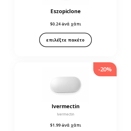
Eszopiclone
$0.24
ἀνά χάπι
επιλέξτε πακέτο
-20%
Ivermectin
Ivermectin
$1.99
ἀνά χάπι