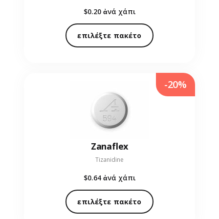
$0.20
ἀνά χάπι
επιλέξτε πακέτο
-20%
Zanaflex
Tizanidine
$0.64
ἀνά χάπι
επιλέξτε πακέτο