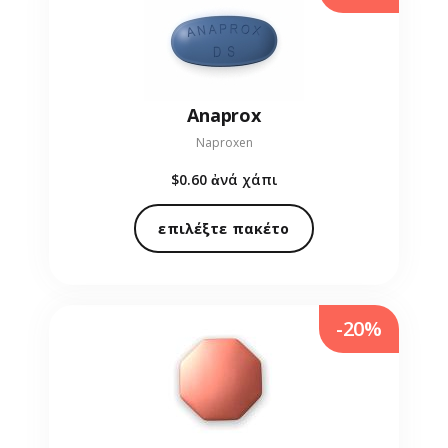
Anaprox
Naproxen
$0.60
ἀνά χάπι
επιλέξτε πακέτο
-20%