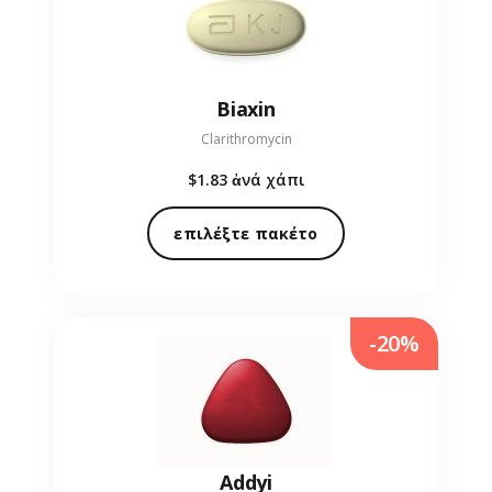
Biaxin
Clarithromycin
$1.83
ἀνά χάπι
επιλέξτε πακέτο
-20%
Addyi