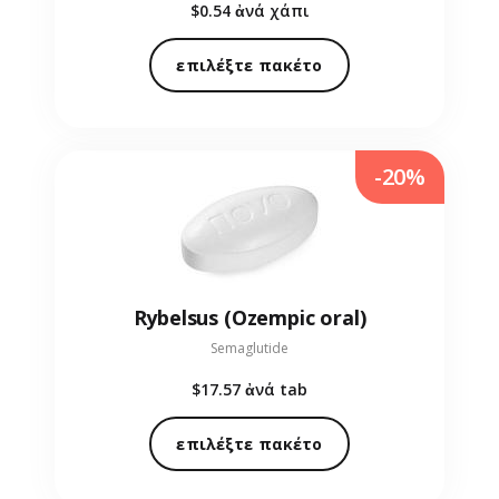
$0.54
ἀνά χάπι
επιλέξτε πακέτο
-20%
Rybelsus (Ozempic oral)
Semaglutide
$17.57
ἀνά tab
επιλέξτε πακέτο