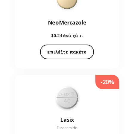
NeoMercazole
$0.24
ἀνά χάπι
επιλέξτε πακέτο
-20%
Lasix
Furosemide