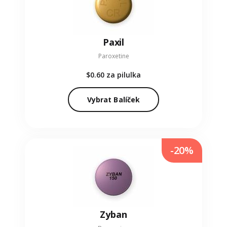
Paxil
Paroxetine
$0.60
za pilulka
Vybrat Balíček
-20%
Zyban