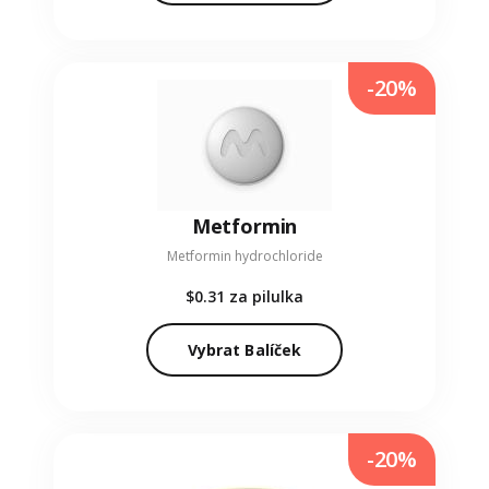
-20%
Metformin
Metformin hydrochloride
$0.31
za pilulka
Vybrat Balíček
-20%