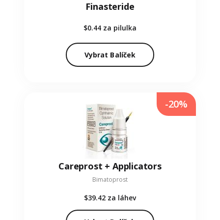
Finasteride
$0.44
za pilulka
Vybrat Balíček
-20%
Careprost + Applicators
Bimatoprost
$39.42
za láhev