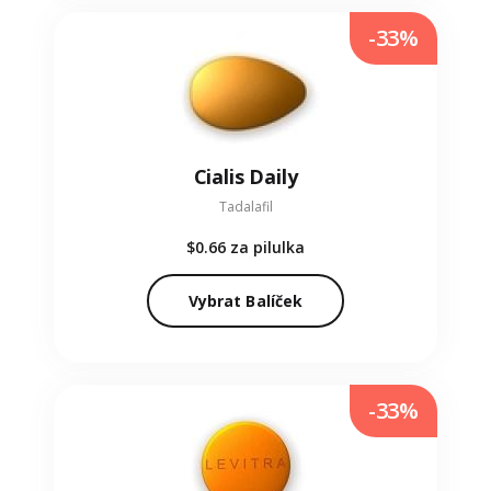
-33%
Cialis Daily
Tadalafil
$0.66
za pilulka
Vybrat Balíček
-33%