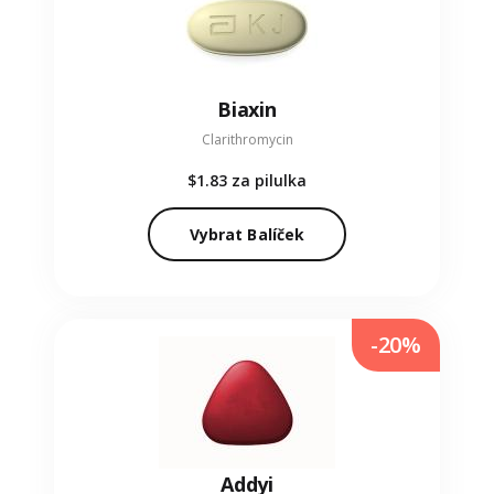
Biaxin
Clarithromycin
$1.83
za pilulka
Vybrat Balíček
-20%
Addyi