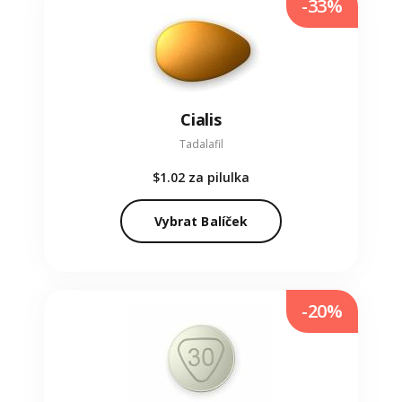
-33%
Cialis
Tadalafil
$1.02
za pilulka
Vybrat Balíček
-20%