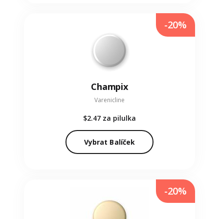
-20%
Champix
Varenicline
$2.47
za pilulka
Vybrat Balíček
-20%