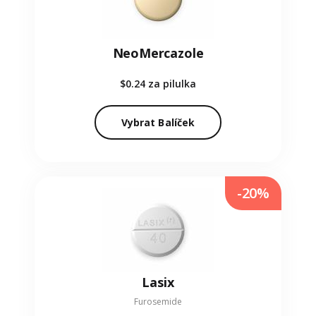
NeoMercazole
$0.24
za pilulka
Vybrat Balíček
-20%
Lasix
Furosemide