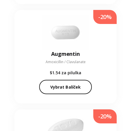
-20%
Augmentin
Amoxicillin / Clavulanate
$1.54
za pilulka
Vybrat Balíček
-20%