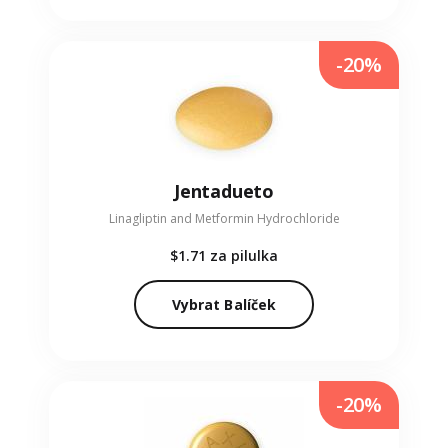
-20%
Jentadueto
Linagliptin and Metformin Hydrochloride
$1.71
za pilulka
Vybrat Balíček
-20%