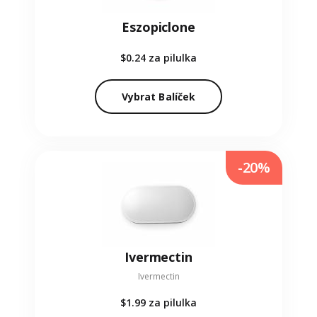
Eszopiclone
$0.24
za pilulka
Vybrat Balíček
-20%
Ivermectin
Ivermectin
$1.99
za pilulka