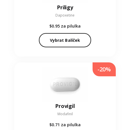
Priligy
Dapoxetine
$0.95
za pilulka
Vybrat Balíček
-20%
Provigil
Modafinil
$0.71
za pilulka