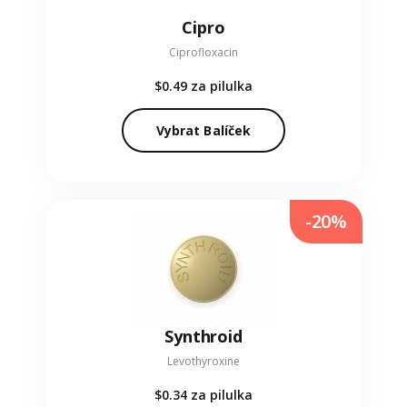
Cipro
Ciprofloxacin
$0.49
za pilulka
Vybrat Balíček
-20%
Synthroid
Levothyroxine
$0.34
za pilulka