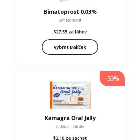
Bimatoprost 0.03%
Bimatoprost
$27.55
za láhev
Vybrat Balíček
-33%
Kamagra Oral Jelly
Sildenafil Citrate
$2.18
za sachet