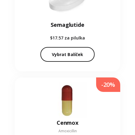
Semaglutide
$17.57
za pilulka
Vybrat Balíček
-20%
Cenmox
Amoxicillin