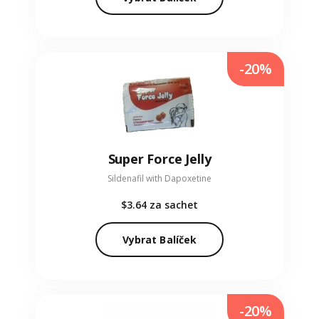
-20%
Super Force Jelly
Sildenafil with Dapoxetine
$3.64
za sachet
Vybrat Balíček
-20%