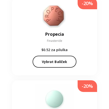
-20%
Propecia
Finasteride
$0.52
za pilulka
Vybrat Balíček
-20%