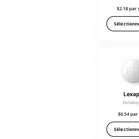
$2.18
par 
Sélectionn
Lexa
Escitalo
$0.54
par 
Sélectionn