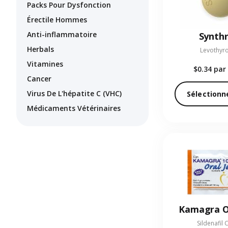
Packs Pour Dysfonction
Érectile Hommes
Anti-inflammatoire
Synthr
Herbals
Levothyr
Vitamines
$0.34
par 
Cancer
Virus De L'hépatite C (VHC)
Sélectionn
Médicaments Vétérinaires
Kamagra Or
Sildenafil 