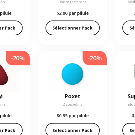
ion
Dydrogesterone
Met
pilule
$2.00
par pilule
er Pack
Sélectionner Pack
Sé
-20%
-20%
i
Poxet
Su
rin
Dapoxetine
Sild
pilule
$0.95
par pilule
$
er Pack
Sélectionner Pack
Sé