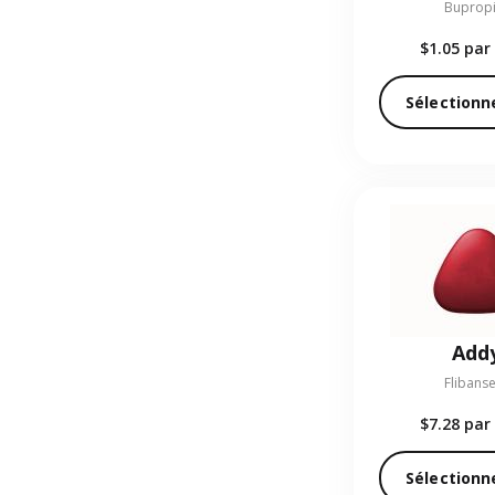
Buprop
$1.05
par 
Sélectionn
Addy
Flibanse
$7.28
par 
Sélectionn