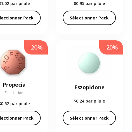
$1.02
par pilule
$0.95
par pilule
lectionner Pack
Sélectionner Pack
-20%
-20%
Propecia
Eszopiclone
Finasteride
$0.24
par pilule
$0.52
par pilule
lectionner Pack
Sélectionner Pack