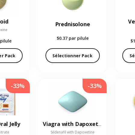
oid
Ve
Prednisolone
oxine
$0.37
par pilule
pilule
$
er Pack
Sélectionner Pack
Sé
-33%
-33%
al Jelly
Viagra with Dapoxetine
Citrate
Sildenafil with Dapoxetine