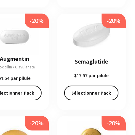
-20%
-20%
Augmentin
Semaglutide
xicillin / Clavulanate
$17.57
par pilule
$1.54
par pilule
lectionner Pack
Sélectionner Pack
-20%
-20%