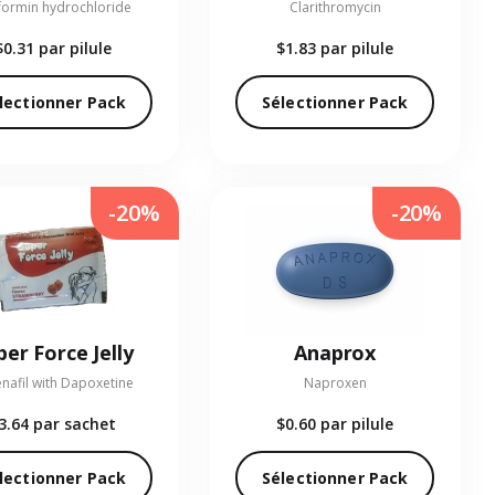
formin hydrochloride
Clarithromycin
$0.31
par pilule
$1.83
par pilule
lectionner Pack
Sélectionner Pack
-20%
-20%
per Force Jelly
Anaprox
enafil with Dapoxetine
Naproxen
3.64
par sachet
$0.60
par pilule
lectionner Pack
Sélectionner Pack