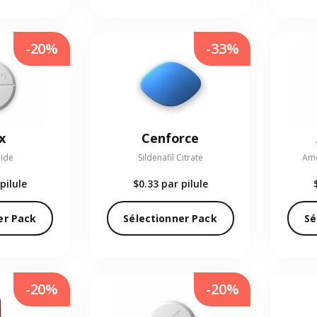
-20%
-33%
x
Cenforce
ide
Sildenafil Citrate
Amo
pilule
$0.33
par pilule
er Pack
Sélectionner Pack
Sé
-20%
-20%