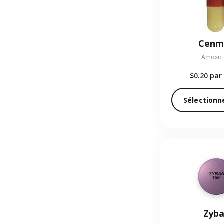
Cenm
Amoxicil
$0.20
par 
Sélectionn
Zyb