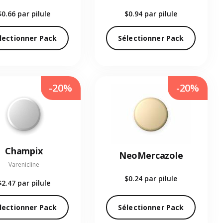
$0.66
par pilule
$0.94
par pilule
lectionner Pack
Sélectionner Pack
-20%
-20%
Champix
NeoMercazole
Varenicline
$0.24
par pilule
$2.47
par pilule
lectionner Pack
Sélectionner Pack