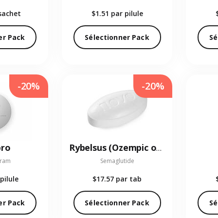
sachet
$1.51
par pilule
er Pack
Sélectionner Pack
Sé
-20%
-20%
pro
Rybelsus (Ozempic oral)
pram
Semaglutide
pilule
$17.57
par tab
er Pack
Sélectionner Pack
Sé