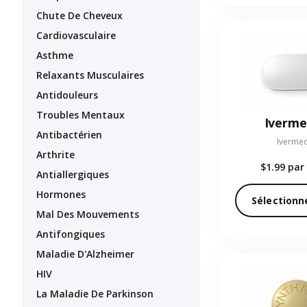
Chute De Cheveux
Cardiovasculaire
Asthme
Relaxants Musculaires
Antidouleurs
Troubles Mentaux
Iverme
Antibactérien
Ivermec
Arthrite
$1.99
par 
Antiallergiques
Hormones
Sélectionn
Mal Des Mouvements
Antifongiques
Maladie D'Alzheimer
HIV
La Maladie De Parkinson