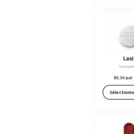
Lasi
Furosem
$0.34
par 
Sélectionn