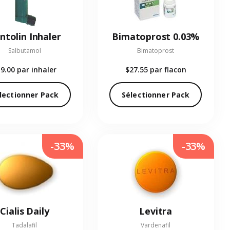
ntolin Inhaler
Bimatoprost 0.03%
Salbutamol
Bimatoprost
19.00
par inhaler
$27.55
par flacon
lectionner Pack
Sélectionner Pack
-33%
-33%
Cialis Daily
Levitra
Tadalafil
Vardenafil