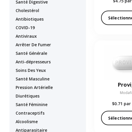
$4.75
par
Santé Digestive
Cholestérol
Sélectionn
Antibiotiques
COVID-19
Antiviraux
Arrêter De Fumer
Santé Générale
Anti-dépresseurs
Soins Des Yeux
Santé Masculine
Provi
Pression Artérielle
Modafin
Diurétiques
$0.71
par 
Santé Féminine
Contraceptifs
Sélectionn
Alcoolisme
Antiparasitaire