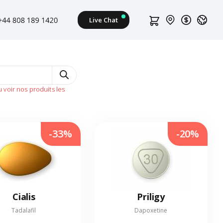
u voir nos produits les
-33%
-20%
Cialis
Priligy
Tadalafil
Dapoxetine