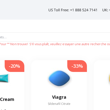
Pour
""
Non trouve!
S'il vous plaît, veuillez essayer une autre recherche o
-20%
-33%
Viagra
 Cream
Sildenafil Citrate