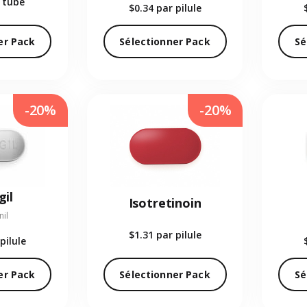
 tube
$0.34
par pilule
er Pack
Sélectionner Pack
Sé
-20%
-20%
gil
Isotretinoin
il
$1.31
par pilule
pilule
er Pack
Sélectionner Pack
Sé