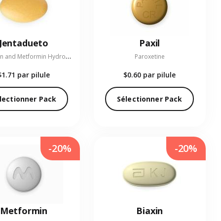
Jentadueto
Paxil
L
inagliptin and Metformin Hydrochloride
Paroxetine
$1.71
par pilule
$0.60
par pilule
lectionner Pack
Sélectionner Pack
-20%
-20%
Metformin
Biaxin