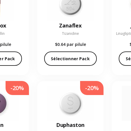
ox
Zanaflex
lin
Tizanidine
pilule
$0.64
par pilule
er Pack
Sélectionner Pack
Sé
-20%
-20%
an
Duphaston