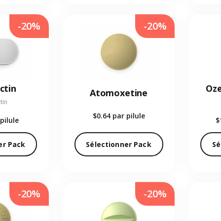
-20%
-20%
ctin
Oze
Atomoxetine
tin
$0.64
par pilule
pilule
$
er Pack
Sélectionner Pack
Sé
-20%
-20%