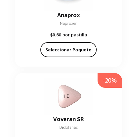
Anaprox
Naproxen
$0.60
por pastilla
Seleccionar Paquete
-20%
Voveran SR
Diclofenac