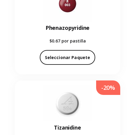
Phenazopyridine
$0.67
por pastilla
Seleccionar Paquete
-20%
Tizanidine