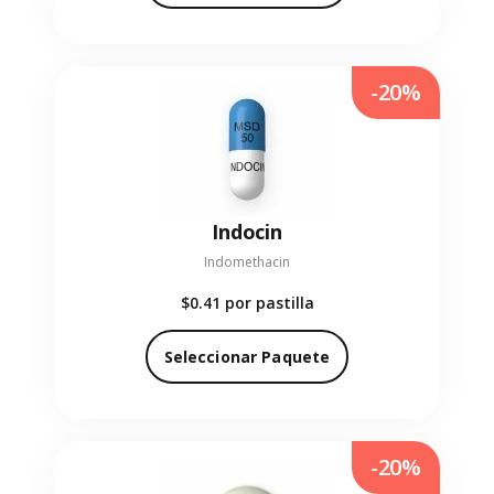
-20%
Indocin
Indomethacin
$0.41
por pastilla
Seleccionar Paquete
-20%