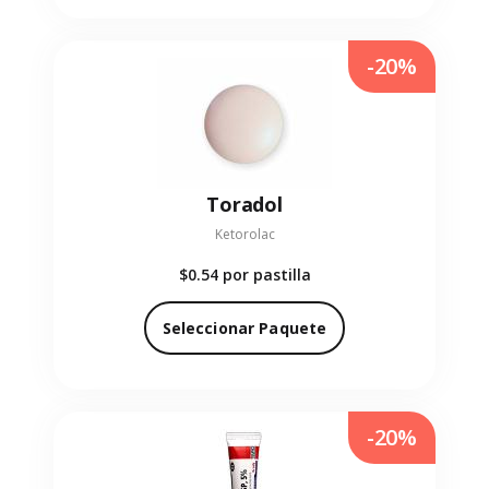
-20%
Toradol
Ketorolac
$0.54
por pastilla
Seleccionar Paquete
-20%