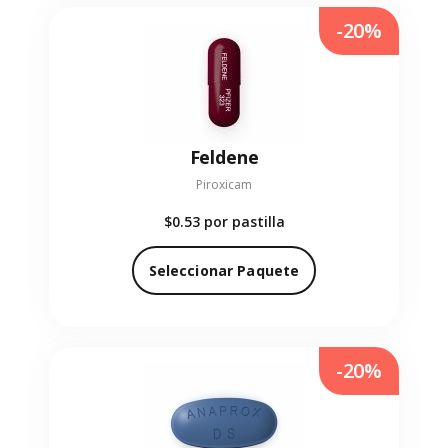
-20%
Feldene
Piroxicam
$0.53
por pastilla
Seleccionar Paquete
-20%