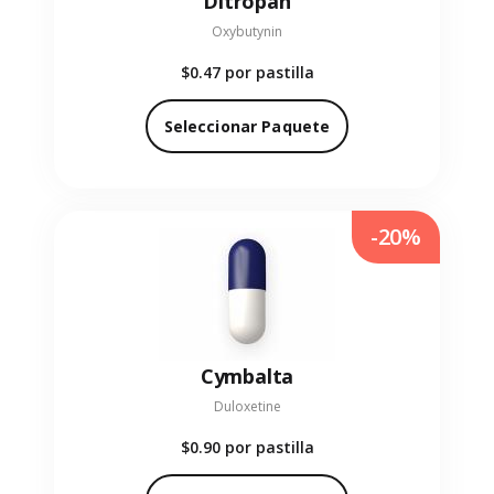
Ditropan
Oxybutynin
$0.47
por pastilla
Seleccionar Paquete
-20%
Cymbalta
Duloxetine
$0.90
por pastilla