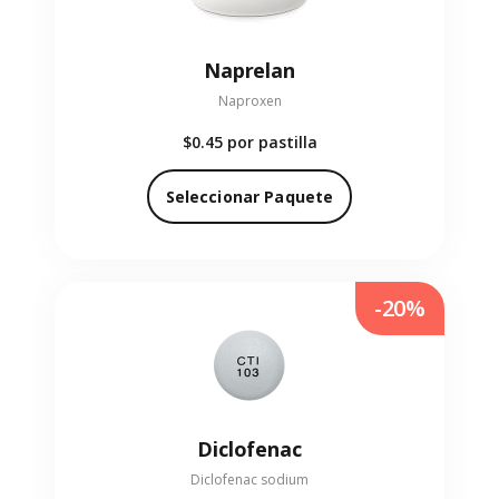
Naprelan
Naproxen
$0.45
por pastilla
Seleccionar Paquete
-20%
Diclofenac
Diclofenac sodium