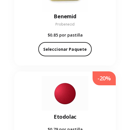
Benemid
Probenecid
$0.85
por pastilla
Seleccionar Paquete
-20%
Etodolac
$0.79
por pastilla