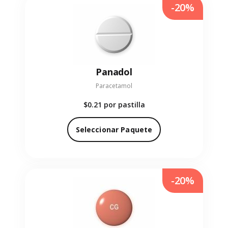
-20%
Panadol
Paracetamol
$0.21
por pastilla
Seleccionar Paquete
-20%