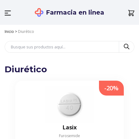
Farmacia en linea
Inicio
>
Diurético
Diurético
-20%
Lasix
Furosemide