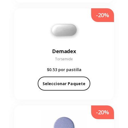
-20%
Demadex
Torsemide
$0.53
por pastilla
Seleccionar Paquete
-20%