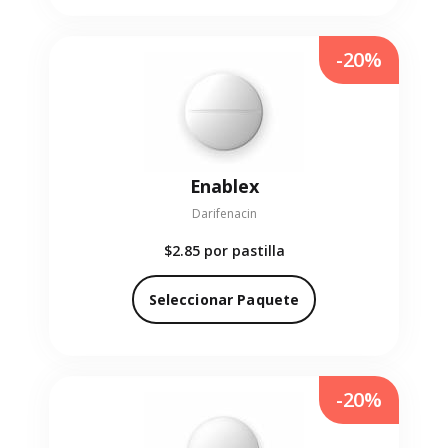
-20%
Enablex
Darifenacin
$2.85
por pastilla
Seleccionar Paquete
-20%